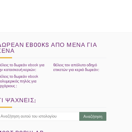
ΔΩΡΕΑΝ EBOOKS ΑΠΟ ΜΕΝΑ ΓΙΑ
ΣΕΝΑ
έλεις το δωρεάν ebook για
θέλεις τον απόλυτο οδηγό
ην κατασκευή κεριών;
ετικετών για κεριά δωρεάν;
έλεις το δωρεάν ebook
ολυμερικός πηλός για
ρχάριους ;
ΤΙ ΨΆΧΝΕΙΣ;