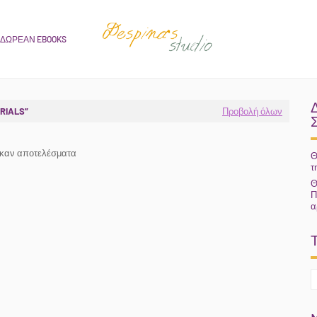
ΔΩΡΕΑΝ EBOOKS
RIALS
Προβολή όλων
ηκαν αποτελέσματα
Θ
τ
Θ
Π
α