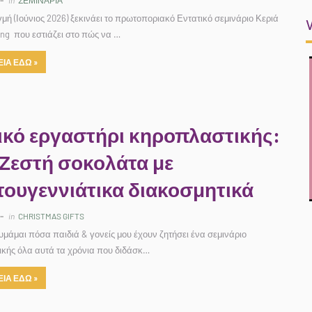
in
ΣΕΜΙΝΑΡΙΑ
γμή (Ιούνιος 2026) ξεκινάει το πρωτοποριακό Εντατικό σεμινάριο Κεριά
ing που εστιάζει στο πώς να …
ΙΑ ΕΔΩ »
ικό εργαστήρι κηροπλαστικής:
 Ζεστή σοκολάτα με
τουγεννιάτικα διακοσμητικά
in
CHRISTMAS GIFTS
υμάμαι πόσα παιδιά & γονείς μου έχουν ζητήσει ένα σεμινάριο
κής όλα αυτά τα χρόνια που διδάσκ…
ΙΑ ΕΔΩ »