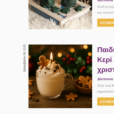
Δέσποινα
Αυτή τη στι
και market
Η ΣΥΝΕΧΕ
Δεκεμβρίου 08, 2025
Παιδ
Κερί
χρισ
Δέσποινα
Ούτε που θ
κηροπλαστι
Η ΣΥΝΕΧΕ