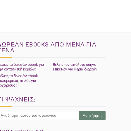
ΔΩΡΕΑΝ EBOOKS ΑΠΟ ΜΕΝΑ ΓΙΑ
ΣΕΝΑ
έλεις το δωρεάν ebook για
θέλεις τον απόλυτο οδηγό
ην κατασκευή κεριών;
ετικετών για κεριά δωρεάν;
έλεις το δωρεάν ebook
ολυμερικός πηλός για
ρχάριους ;
ΤΙ ΨΆΧΝΕΙΣ;