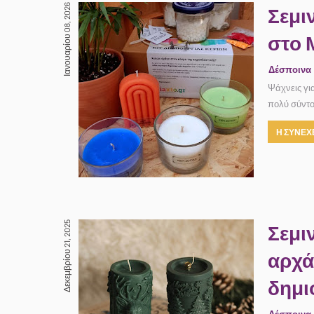
Ιανουαρίου 08, 2026
Σεμι
στο 
Δέσποινα
Ψάχνεις γι
πολύ σύντο
Η ΣΥΝΕΧΕ
Δεκεμβρίου 21, 2025
Σεμι
αρχά
δημι