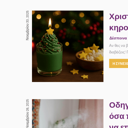
Νοεμβρίου 30, 2025
Χρισ
κηρο
Δέσποινα
Αν θες να β
διαβάζεις! 
Η ΣΥΝΕΧΕ
Νοεμβρίου 26, 2025
Οδηγ
όσα 
να επ