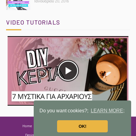
Ιανουαρίου 20, 2016
VIDEO TUTORIALS
Do you want cookies?;
LEARN MORE;
Home
About
Privacy Policy
ΔΩΡΕΑΝ EBOOKS
OK!
Designed with
by
Blogspot
| Distributed by
Gooyaabi