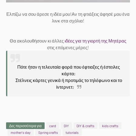
Ελπίζω να σου άρεσε η ιδέα μου!Αν τη φτιάξεις άφησέ μου ένα
λινκ στα σχόλια!
Θα ακολουθήσουν κι άλλες
ιδέες για τη γιορτή της Μητέρας
στις επόμενες μέρες!
Πότε ήταν η τελευταία φορά που έφτιαξες ή έστειλες
κάρτα;
Στέλνεις κάρτες γενικά ή προτιμάς το τηλέφωνο και το
ίντερνετ;
Δες περισσότερα για
card
DIY
DIY & crafts
kids crafts
mother's day
Spring crafts
tutorials