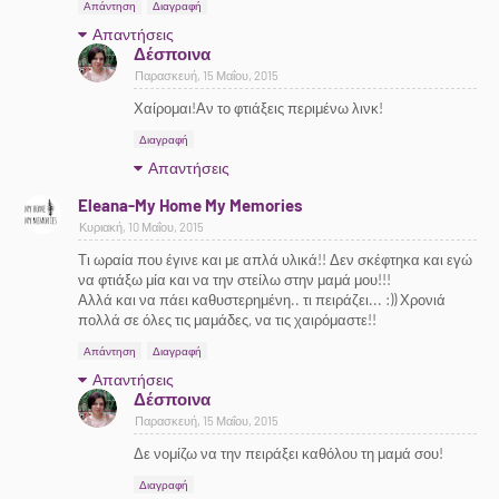
Απάντηση
Διαγραφή
Απαντήσεις
Δέσποινα
Παρασκευή, 15 Μαΐου, 2015
Χαίρομαι!Αν το φτιάξεις περιμένω λινκ!
Διαγραφή
Απαντήσεις
Eleana-My Home My Memories
Κυριακή, 10 Μαΐου, 2015
Τι ωραία που έγινε και με απλά υλικά!! Δεν σκέφτηκα και εγώ
να φτιάξω μία και να την στείλω στην μαμά μου!!!
Αλλά και να πάει καθυστερημένη.. τι πειράζει... :)) Χρονιά
πολλά σε όλες τις μαμάδες, να τις χαιρόμαστε!!
Απάντηση
Διαγραφή
Απαντήσεις
Δέσποινα
Παρασκευή, 15 Μαΐου, 2015
Δε νομίζω να την πειράξει καθόλου τη μαμά σου!
Διαγραφή