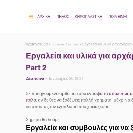
ΑΡΧΙΚΗ
ΠΗΛΟΣ
ΚΗΡΟΠΛΑΣΤΙΚΗ
ΠΟΙΑ ΕΙΜΑΙ
Αρχική σελίδα
Polymer Clay Tips
Εργαλεία και υλικά για αρχάριου
Εργαλεία και υλικά για αρχ
Part 2
Δέσποινα
Ιανουαρίου 25, 2023
Σε προηγούμενο άρθο μου σου έγραψα
τα απολύτως απ
πηλό
, αν δε θες να ξοδέψεις πολλά χρήματα, μέχρι να δ
να αποκτάς τον εξοπλισμό που χρειάζεσαι.
Σήμερα θα δούμε
Εργαλεία και συμβουλές για να 