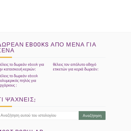
ΔΩΡΕΑΝ EBOOKS ΑΠΟ ΜΕΝΑ ΓΙΑ
ΣΕΝΑ
έλεις το δωρεάν ebook για
θέλεις τον απόλυτο οδηγό
ην κατασκευή κεριών;
ετικετών για κεριά δωρεάν;
έλεις το δωρεάν ebook
ολυμερικός πηλός για
ρχάριους ;
ΤΙ ΨΆΧΝΕΙΣ;