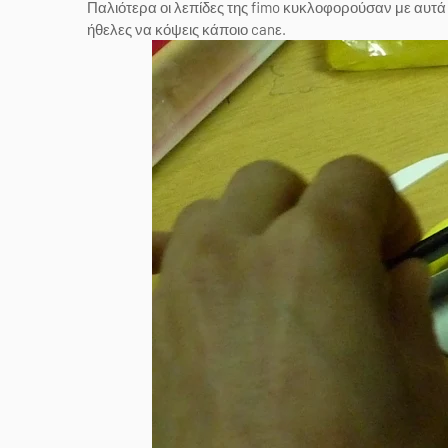
Παλιότερα οι λεπίδες της fimo κυκλοφορούσαν με αυτά
ήθελες να κόψεις κάποιο canε.