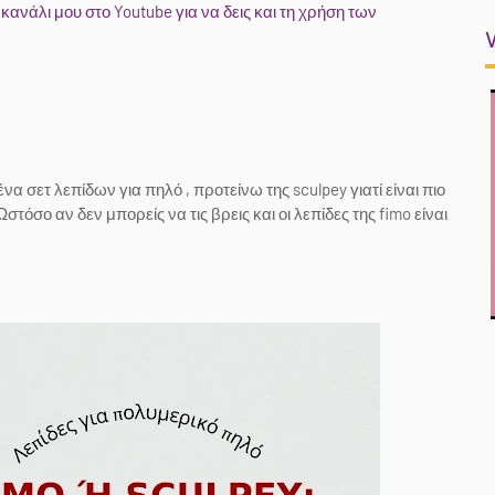
 κανάλι μου στο Youtube για να δεις και τη χρήση των
α σετ λεπίδων για πηλό , προτείνω της sculpey γιατί είναι πιο
τόσο αν δεν μπορείς να τις βρεις και οι λεπίδες της fimo είναι