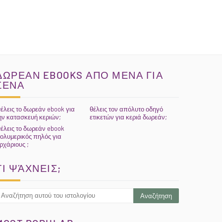
ΔΩΡΕΑΝ EBOOKS ΑΠΟ ΜΕΝΑ ΓΙΑ
ΣΕΝΑ
έλεις το δωρεάν ebook για
θέλεις τον απόλυτο οδηγό
ην κατασκευή κεριών;
ετικετών για κεριά δωρεάν;
έλεις το δωρεάν ebook
ολυμερικός πηλός για
ρχάριους ;
ΤΙ ΨΆΧΝΕΙΣ;