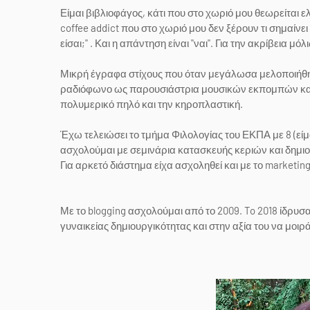
Είμαι βιβλιοφάγος, κάτι που στο χωριό μου θεωρείται ελ
coffee addict που στο χωριό μου δεν ξέρουν τι σημαίνει
είσαι;" . Και η απάντηση είναι "ναι".
Για την ακρίβεια μόλ
Μικρή έγραφα στίχους που όταν μεγάλωσα μελοποιήθηκα
ραδιόφωνο ως παρουσιάστρια μουσικών εκπομπών και έ
πολυμερικό πηλό και την κηροπλαστική.
Έχω τελειώσει το τμήμα Φιλολογίας του ΕΚΠΑ με 8 (εί
ασχολούμαι με σεμινάρια κατασκευής κεριών και δημ
Για αρκετό διάστημα είχα ασχοληθεί και με το marketin
Με το blogging ασχολούμαι από το 2009. To 2018 ίδρυσα
γυναικείας δημιουργικότητας και στην αξία του να μοιρ