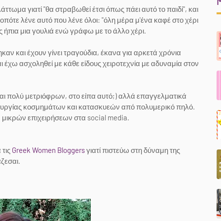
άττωμα γιατί "θα στραβωθεί έτσι όπως πάει αυτό το παιδί", και
 οπότε λένε αυτό που λένε όλοι: "όλη μέρα μ'ένα καφέ στο χέρι
ις ήπια μια γουλιά ενώ γράφω με το άλλο χέρι.
ν και έχουν γίνει τραγούδια, έκανα για αρκετά χρόνια
χω ασχοληθεί με κάθε είδους χειροτεχνία με αδυναμία στον
μαι πολύ μετριόφρων, στο είπα αυτό;) αλλά επαγγελματικά
ιουργίας κοσμημάτων και κατασκυεών από πολυμερικό πηλό.
g μικρών επιχειρήσεων στα social media.
 τις
Greek Women Bloggers
γιατί πιστεύω στη δύναμη της
άζεσαι.