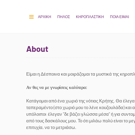
ΑΡΧΙΚΗ
ΠΗΛΟΣ
ΚΗΡΟΠΛΑΣΤΙΚΗ
ΠΟΙΑ ΕΙΜΑΙ
About
Είμαι η Δέσποινα και μοιράζομαι τα μυστικά της κηροπλ
Αν θες να με γνωρίσεις καλύτερα:
Κατάγομαι από ένα χωριό της νότιας Κρήτης. Θα έλεγα 
ταπεραμέντο (στο χωριό μου το λένε κουζουλάδα) και α
υπόλοιποι έλεγαν "δε βάζει γλώσσα μέσα" ή για συντο
από τους δασκάλους μου. Το ότι μιλάω πολύ είναι το
επιτυχία, να το μετριάσω.