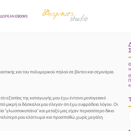
ΔΩΡΕΑΝ EBOOKS
Θ
τ
αστικής και του πολυμερικού πηλού σε βίντεο και σεμινάρια.
Θ
Π
α
ότι εξ'αιτίας της καταγωγής μου έχω έντονο μεσογειακό
πό μικρή οι δάσκαλοι μου έλεγαν ότι έχω ευφράδεια λόγου. Οι
μία "γλωσσοκοπάνα" και μεταξύ μας είχαν περισσότερο δίκιο
 μεγαλύτερό μου ελάττωμα και προσπαθώ,χωρίς μεγάλη