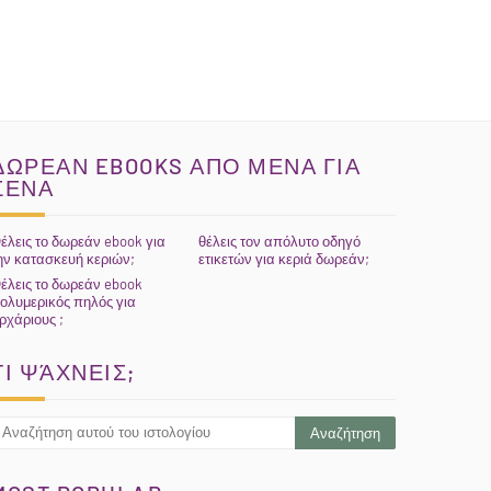
ΔΩΡΕΑΝ EBOOKS ΑΠΟ ΜΕΝΑ ΓΙΑ
ΣΕΝΑ
έλεις το δωρεάν ebook για
θέλεις τον απόλυτο οδηγό
ην κατασκευή κεριών;
ετικετών για κεριά δωρεάν;
έλεις το δωρεάν ebook
ολυμερικός πηλός για
ρχάριους ;
ΤΙ ΨΆΧΝΕΙΣ;