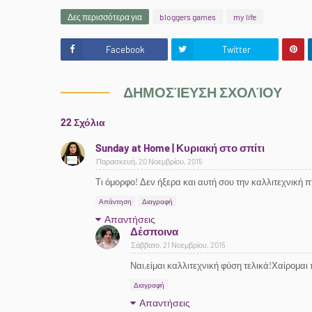
Δες περισσότερα για
bloggers games
my life
Facebook
Twitter
ΔΗΜΟΣΊΕΥΣΗ ΣΧΟΛΊΟΥ
22 Σχόλια
Sunday at Home | Κυριακή στο σπίτι
Παρασκευή, 20 Νοεμβρίου, 2015
Τι όμορφο! Δεν ήξερα και αυτή σου την καλλιτεχνική 
Απάντηση
Διαγραφή
Απαντήσεις
Δέσποινα
Σάββατο, 21 Νοεμβρίου, 2015
Ναι,είμαι καλλιτεχνική φύση τελικά!Χαίρομαι
Διαγραφή
Απαντήσεις