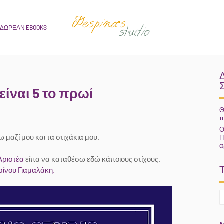
ΔΩΡΕΑΝ EBOOKS
είναι 5 το πρωί
Θ
τ
Θ
ω μαζί μου και τα στιχάκια μου.
Π
α
Αριστέα
είπα να καταθέσω εδώ κάποιους στίχους.
ίνου Γιαμαλάκη.