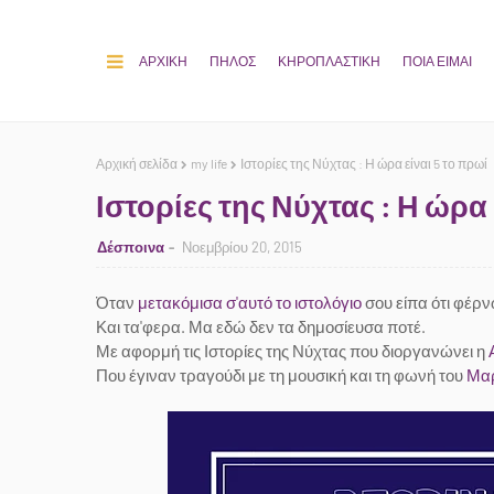
ΑΡΧΙΚΗ
ΠΗΛΟΣ
ΚΗΡΟΠΛΑΣΤΙΚΗ
ΠΟΙΑ ΕΙΜΑΙ
Αρχική σελίδα
my life
Ιστορίες της Νύχτας : Η ώρα είναι 5 το πρωί
Ιστορίες της Νύχτας : Η ώρα 
Δέσποινα
Νοεμβρίου 20, 2015
Όταν
μετακόμισα σ'αυτό το ιστολόγιο
σου είπα ότι φέρν
Και τα'φερα. Μα εδώ δεν τα δημοσίευσα ποτέ.
Με αφορμή τις Ιστορίες της Νύχτας που διοργανώνει η
Που έγιναν τραγούδι με τη μουσική και τη φωνή του
Μαρ