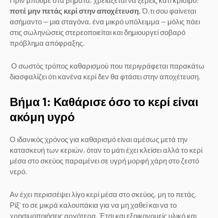
ποτέ μην πετάς κερί στην αποχέτευση.
Ό,τι σου φαίνεται
ασήμαντο — μια σταγόνα, ένα μικρό υπόλειμμα — μόλις πάει
στις σωληνώσεις στερεοποιείται και δημιουργεί σοβαρό
πρόβλημα απόφραξης.
Ο σωστός τρόπος καθαρισμού που περιγράφεται παρακάτω
διασφαλίζει ότι κανένα κερί δεν θα φτάσει στην αποχέτευση.
Βήμα 1: Καθάρισε όσο το κερί είναι
ακόμη υγρό
Ο ιδανικός χρόνος για καθαρισμό είναι αμέσως μετά την
κατασκευή των κεριών, όταν το μάτι έχει κλείσει αλλά το κερί
μέσα στο σκεύος παραμένει σε υγρή μορφή χάρη στο ζεστό
νερό.
Αν έχει περισσέψει λίγο κερί μέσα στο σκεύος, μη το πετάς.
Ρίξ' το σε μικρά καλουπάκια για να μη χαθεί και να το
χρησιμοποιήσεις αργότερα. Έτσι και εξοικονομείς υλικό και