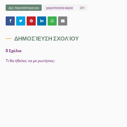
Δες περισσότερα για
χειροποιητα κερια
DIY
ΔΗΜΟΣΊΕΥΣΗ ΣΧΟΛΊΟΥ
0 Σχόλια
Τι θα ήθελες να με ρωτήσεις;