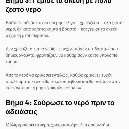
Βήμα 3: Γέμισε τα σκεύη με πολύ
ζεστό νερό
Βράσε νερό, άσε το να ηρεμήσει λίγο — χρειάζεσαι πολύ ζεστό
νερό, όχι απαραίτητα καυτό ή βραστό — και γέμισε τα σκεύη
μέχρι τη μέση περίπου.
Δεν χρειάζεται να τα γεμίσεις μέχρι επάνω: οι υδρατμοί που
δημιουργούνται φροντίζουν να καθαρίσουν και το υπόλοιπο
τμήμα.
Άσε το νερό να κρυώσει εντελώς. Καθώς κρυώνει, τυχόν
υπολείμματα κεριού θα στερεοποιηθούν και θα ανέβουν στην
επιφάνεια με τη μορφή μικρών νιφάδων.
Βήμα 4: Σούρωσε το νερό πριν το
αδειάσεις
Μόλις κρυώσει το νερό, χρησιμοποίησε ένα σουρωτήρι —