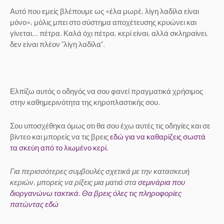
Αυτό που εμείς βλέπουμε ως «έλα μωρέ, λίγη λαδίλα είναι
μόνο», μόλις μπει στο σύστημα αποχέτευσης κρυώνει και
γίνεται... πέτρα. Καλά όχι πέτρα, κερί είναι, αλλά σκληραίνει,
δεν είναι πλέον "λίγη λαδίλα".
Ελπίζω αυτός ο οδηγός να σου φανεί πραγματικά χρήσιμος
στην καθημερινότητα της κηροπλαστικής σου.
Σου υποσχέθηκα όμως οτι θα σου έχω αυτές τις οδηγίες και σε
βίντεο και μπορείς να τις βρεις
εδώ για να καθαρίζεις σωστά
τα σκεύη από το λιωμένο κερί.
Για περισσότερες συμβουλές σχετικά με την κατασκευή
κεριών, μπορείς να ρίξεις μια ματιά στα
σεμινάρια που
διοργανώνω τακτικά. Θα βρεις όλες τις πληροφορίες
πατώντας εδώ