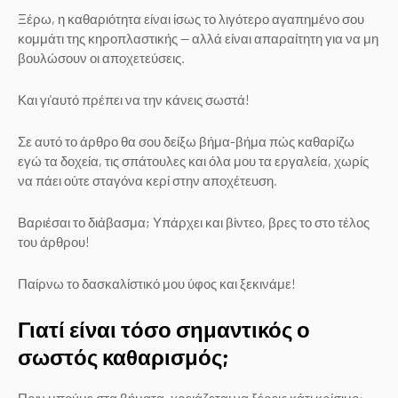
Ξέρω, η καθαριότητα είναι ίσως το λιγότερο αγαπημένο σου
κομμάτι της κηροπλαστικής — αλλά είναι απαραίτητη για να μη
βουλώσουν οι αποχετεύσεις.
Και γι'αυτό πρέπει να την κάνεις σωστά!
Σε αυτό το άρθρο θα σου δείξω βήμα-βήμα πώς καθαρίζω
εγώ τα δοχεία, τις σπάτουλες και όλα μου τα εργαλεία, χωρίς
να πάει ούτε σταγόνα κερί στην αποχέτευση.
Βαριέσαι το διάβασμα; Υπάρχει και βίντεο, βρες το στο τέλος
του άρθρου!
Παίρνω το δασκαλίστικό μου ύφος και ξεκινάμε!
Γιατί είναι τόσο σημαντικός ο
σωστός καθαρισμός;
Πριν μπούμε στα βήματα, χρειάζεται να ξέρεις κάτι κρίσιμο: