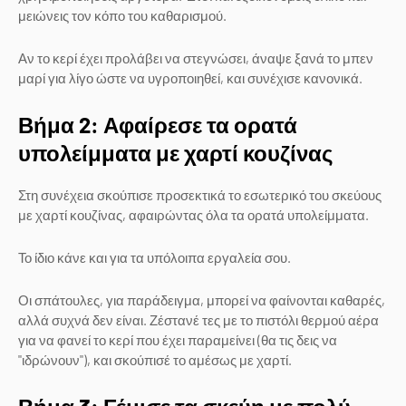
μειώνεις τον κόπο του καθαρισμού.
Αν το κερί έχει προλάβει να στεγνώσει, άναψε ξανά το μπεν
μαρί για λίγο ώστε να υγροποιηθεί, και συνέχισε κανονικά.
Βήμα 2: Αφαίρεσε τα ορατά
υπολείμματα με χαρτί κουζίνας
Στη συνέχεια σκούπισε προσεκτικά το εσωτερικό του σκεύους
με χαρτί κουζίνας, αφαιρώντας όλα τα ορατά υπολείμματα.
Το ίδιο κάνε και για τα υπόλοιπα εργαλεία σου.
Οι σπάτουλες, για παράδειγμα, μπορεί να φαίνονται καθαρές,
αλλά συχνά δεν είναι. Ζέστανέ τες με το πιστόλι θερμού αέρα
για να φανεί το κερί που έχει παραμείνει (θα τις δεις να
"ιδρώνουν"), και σκούπισέ το αμέσως με χαρτί.