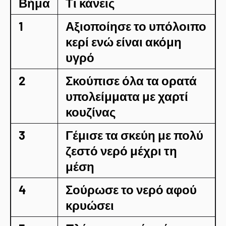
Βήμα
Τι κάνεις
1
Αξιοποίησε το υπόλοιπο
κερί ενώ είναι ακόμη
υγρό
2
Σκούπισε όλα τα ορατά
υπολείμματα με χαρτί
κουζίνας
3
Γέμισε τα σκεύη με πολύ
ζεστό νερό μέχρι τη
μέση
4
Σούρωσε το νερό αφού
κρυώσει